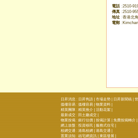
電話
:
2510-91
傳真
:
2510-95
:
地址
香港北角
電郵
:
Kimcha
日昇消息 :
日昇雋語
|
市場走勢
|
日昇新聞稿
|
世
搵樓容易 :
搵樓容易
|
物業資料
|
精英團隊 :
精英推介
|
活動花絮
|
最新成交 :
田土廳成交
|
物業按偈 :
銀行估價
|
按偈計算
|
免費按揭轉介
|
網上放盤 :
投資移民
|
服務式住宅
|
校網交通 :
港島校網
|
港島交通
|
置業須知 :
凶宅網資訊
|
東區發展
|