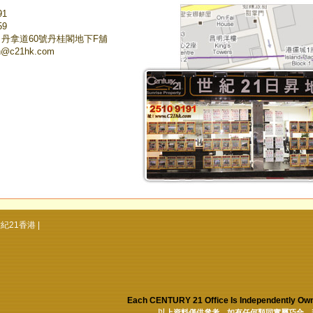
91
59
丹拿道60號丹桂閣地下F舖
n@c21hk.com
紀21香港
|
Each CENTURY 21 Office Is Independen
以上資料僅供參考。如有任何類同實屬巧合，