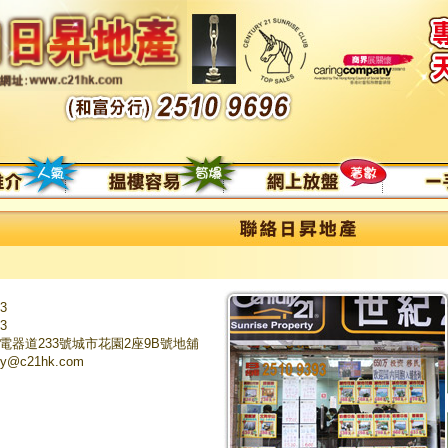
93
83
電器道233號城市花園2座9B號地舖
oy@c21hk.com