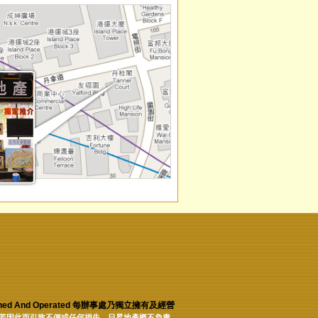
tly Owned And Operated 每辦事處乃獨立擁有及經營
若因此而引致不便或任何損失，日昇地產概不負責。