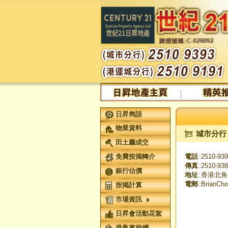
日昇雋語
物業資料
城市分行
田土廳成交
免費按揭轉介
電話
:
2510-93
傳真
:
2510-93
銀行估價
:
地址
香港北角
電郵
:
BrianCh
按揭計算
市場資訊
日昇會活動花絮
港島東校網