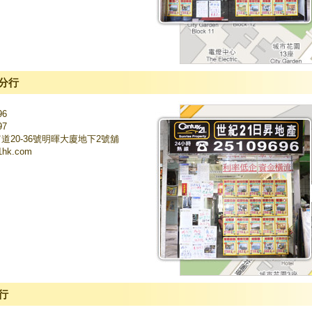
分行
96
97
道20-36號明暉大廈地下2號舖
hk.com
行