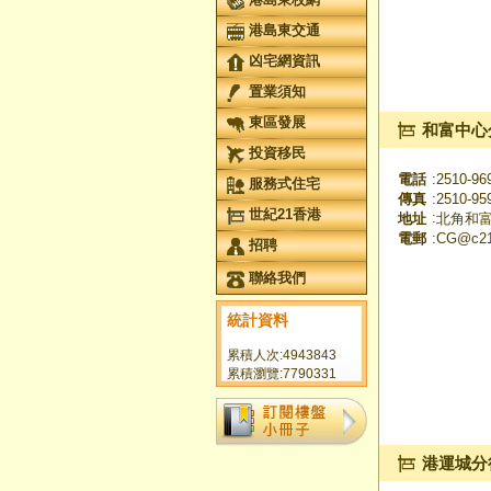
港島東交通
凶宅網資訊
置業須知
東區發展
和富中心
投資移民
電話
:
2510-96
服務式住宅
傳真
:
2510-95
世紀21香港
:
地址
北角和富
電郵
:
CG@c21
招聘
聯絡我們
統計資料
累積人次:4943843
累積瀏覽:7790331
港運城分