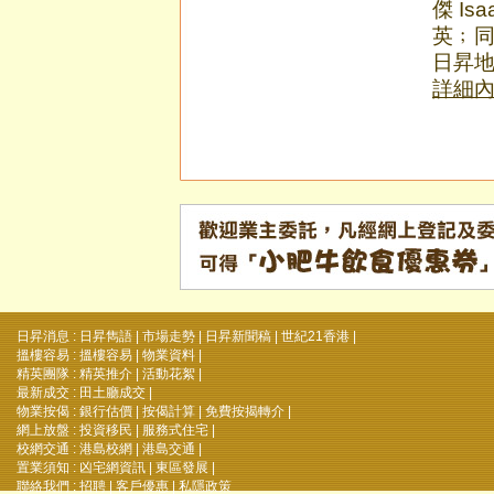
傑 I
英﹔同
日昇地
詳細
日昇消息 :
日昇雋語
|
市場走勢
|
日昇新聞稿
|
世紀21香港
|
搵樓容易 :
搵樓容易
|
物業資料
|
精英團隊 :
精英推介
|
活動花絮
|
最新成交 :
田土廳成交
|
物業按偈 :
銀行估價
|
按偈計算
|
免費按揭轉介
|
網上放盤 :
投資移民
|
服務式住宅
|
校網交通 :
港島校網
|
港島交通
|
置業須知 :
凶宅網資訊
|
東區發展
|
聯絡我們 :
招聘
|
客戶優惠
|
私隱政策