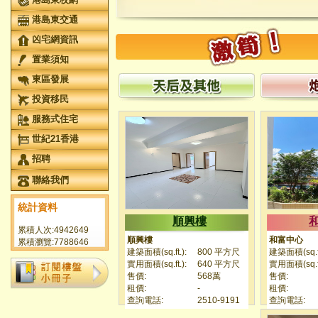
港島東交通
凶宅網資訊
置業須知
東區發展
投資移民
服務式住宅
世紀21香港
招聘
聯絡我們
統計資料
順興樓
累積人次:4942649
順興樓
和富中心
累積瀏覽:7788646
建築面積(sq.ft.):
800 平方尺
建築面積(sq.ft
實用面積(sq.ft.):
640 平方尺
實用面積(sq.ft
售價:
568萬
售價:
租價:
-
租價:
查詢電話:
2510-9191
查詢電話: