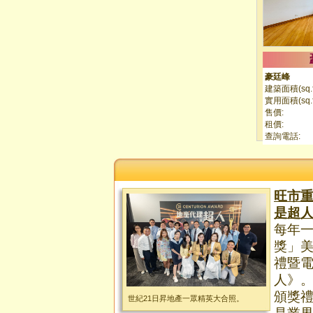
豪廷峰
建築面積(sq.ft
實用面積(sq.ft
售價:
租價:
查詢電話:
旺市重
是超
每年一
獎」
禮暨電
人》。
頒獎
世紀21日昇地產一眾精英大合照。