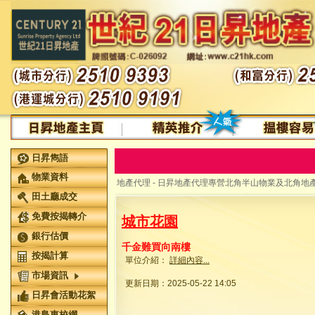
日昇雋語
物業資料
地產代理 - 日昇地產代理專營北角半山物業及北角地產
田土廳成交
免費按揭轉介
城市花園
銀行估價
千金難買向南樓
按揭計算
單位介紹：
詳細內容...
市場資訊
更新日期：2025-05-22 14:05
日昇會活動花絮
港島東校網