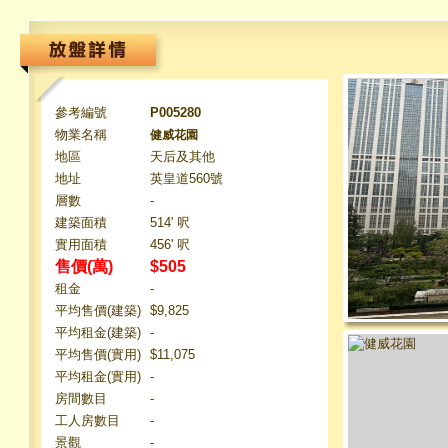
參考編號
P005280
物業名稱
健威花園
地區
天后及其他
地址
英皇道560號
層數
-
建築面積
514' 呎
實用面積
456' 呎
售價(萬)
$505
租金
-
平均售價(建築)
$9,825
平均租金(建築)
-
平均售價(實用)
$11,075
平均租金(實用)
-
房間數目
-
工人房數目
-
景觀
-